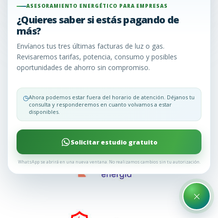
900 en caso de problemas?
ASESORAMIENTO ENERGÉTICO PARA EMPRESAS
¿Quieres saber si estás pagando de
más?
Envíanos tus tres últimas facturas de luz o gas.
Revisaremos tarifas, potencia, consumo y posibles
oportunidades de ahorro sin compromiso.
Trabajamos con las
mejores opciones del
◷
Ahora podemos estar fuera del horario de atención. Déjanos tu
consulta y responderemos en cuanto volvamos a estar
mercado
disponibles.
Solicitar estudio gratuito
WhatsApp se abrirá en una nueva ventana. No realizamos cambios sin tu autorización.
×