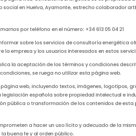
social en Huelva, Ayamonte, estrecho colaborador artEn
amarnos por teléfono en el número: +34 613 05 04 21
nformar sobre los servicios de consultoría energética of
re la empresa y los usuarios interesados en estos servici
lica la aceptación de los términos y condiciones descrit
condiciones, se ruega no utilizar esta página web.
página web, incluyendo textos, imágenes, logotipos, grá
 legislación española sobre propiedad intelectual e ind
ón pública o transformación de los contenidos de esta p
prometen a hacer un uso lícito y adecuado de la misma, 
 la buena fe y al orden público.