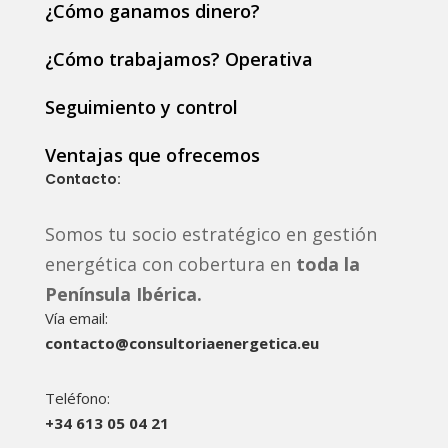
¿Cómo ganamos dinero?
¿Cómo trabajamos? Operativa
Seguimiento y control
Ventajas que ofrecemos
×
Asesor energético · Consultoría
Contacto:
Energética Europa
Puedes dejarnos tu mensaje
Somos tu socio estratégico en gestión
ASESORAMIENTO ENERGÉTICO PARA EMPRESAS
energética con cobertura en
toda la
¿Quieres saber si estás pagando de
Península Ibérica.
más?
Vía email:
Envíanos tus tres últimas facturas de luz o gas.
contacto@consultoriaenergetica.eu
Revisaremos tarifas, potencia, consumo y posibles
oportunidades de ahorro sin compromiso.
Teléfono:
+34 613 05 04 21
◷
Ahora podemos estar fuera del horario de atención. Déjanos tu