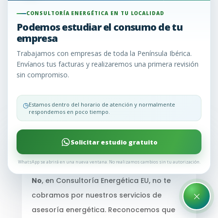
consultoría energética puede generar una serie
CONSULTORÍA ENERGÉTICA EN TU LOCALIDAD
de dudas. Para aclararlas y brindarte la
Podemos estudiar el consumo de tu
información que necesitas, hemos recopilado las
empresa
preguntas más comunes que nuestros clientes
Trabajamos con empresas de toda la Península Ibérica.
nos hacen. Aquí encontrarás respuestas claras y
Envíanos tus facturas y realizaremos una primera revisión
concisas para ayudarte a tomar decisiones
sin compromiso.
informadas sobre la gestión de tu energía.
¿Sigues teniendo dudas? Llámanos y te lo
◷
Estamos dentro del horario de atención y normalmente
explicamos todo o envíanos un WhatsApp
respondemos en poco tiempo.
Solicitar estudio gratuito
¿Implican costos los estudios que
realizamos?
WhatsApp se abrirá en una nueva ventana. No realizamos cambios sin tu autorización.
No
, en Consultoría Energética EU, no te
×
cobramos por nuestros servicios de
asesoría energética. Reconocemos que