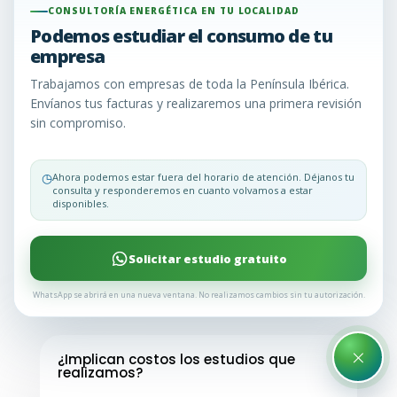
Frecuentes
CONSULTORÍA ENERGÉTICA EN TU LOCALIDAD
Podemos estudiar el consumo de tu
empresa
En Consultoría Energética EU, entendemos que la
Trabajamos con empresas de toda la Península Ibérica.
consultoría energética puede generar una serie
Envíanos tus facturas y realizaremos una primera revisión
de dudas. Para aclararlas y brindarte la
sin compromiso.
información que necesitas, hemos recopilado las
preguntas más comunes que nuestros clientes
◷
Ahora podemos estar fuera del horario de atención. Déjanos tu
nos hacen. Aquí encontrarás respuestas claras y
consulta y responderemos en cuanto volvamos a estar
disponibles.
concisas para ayudarte a tomar decisiones
informadas sobre la gestión de tu energía.
Solicitar estudio gratuito
¿Sigues teniendo dudas? Llámanos y te lo
explicamos todo o envíanos un WhatsApp
WhatsApp se abrirá en una nueva ventana. No realizamos cambios sin tu autorización.
×
¿Implican costos los estudios que
realizamos?