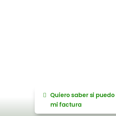
de la luz 
Envíanos tus últimas facturas
estudio gratuito para detecta
ahorros.
✅ Sin compromiso ✅ Sin cambi
autorización
Quiero saber si puedo
mi factura