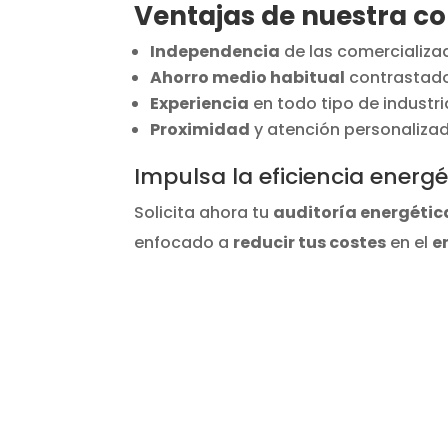
Ventajas de nuestra co
Independencia
de las comercializad
Ahorro medio habitual
contrastado
Experiencia
en todo tipo de industr
Proximidad
y atención personalizad
Impulsa la eficiencia ener
Solicita ahora tu
auditoría energétic
enfocado a
reducir tus costes
en el
e
¿Quieres r
costos en su