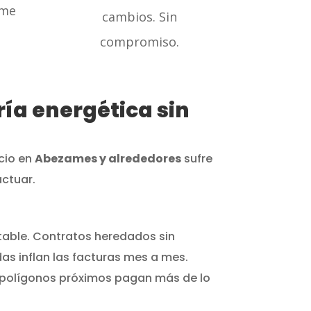
rme
cambios. Sin
compromiso.
ía energética sin
ocio en
Abezames y alrededores
sufre
actuar.
itable. Contratos heredados sin
as inflan las facturas mes a mes.
n polígonos próximos pagan más de lo