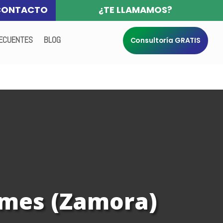
CONTACTO
¿TE LLAMAMOS?
ECUENTES
BLOG
Consultoría GRATIS
ames (Zamora)