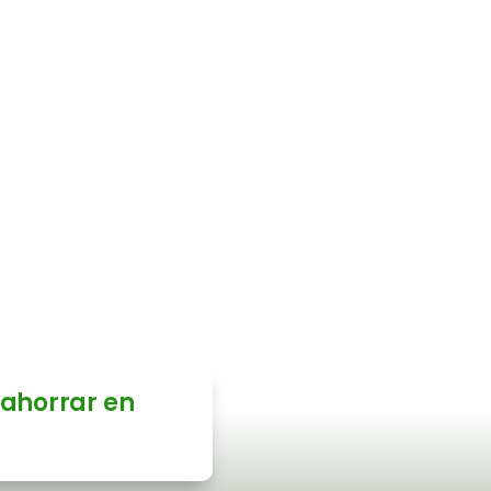
y gas?
 y realizaremos un
r posibles
os sin tu
 ahorrar en