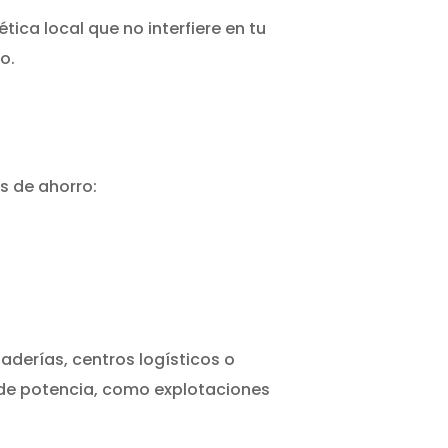
ica local que no interfiere en tu
o.
s de ahorro:
aderías, centros logísticos o
s de potencia, como explotaciones