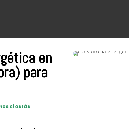
rgética en
ra) para
os si estás