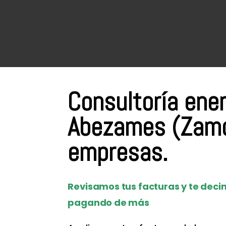
Consultoría ene
Abezames (Zamo
empresas.
Revisamos tus facturas y te decim
pagando de más