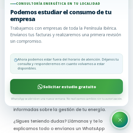
CONSULTORÍA ENERGÉTICA EN TU LOCALIDAD
Podemos estudiar el consumo de tu
empresa
F.A.Q Preguntas
Trabajamos con empresas de toda la Península Ibérica.
Frecuentes
Envíanos tus facturas y realizaremos una primera revisión
sin compromiso.
En Consultoría Energética EU, entendemos que la
◷
Ahora podemos estar fuera del horario de atención. Déjanos tu
consulta y responderemos en cuanto volvamos a estar
consultoría energética puede generar una serie
disponibles.
de dudas. Para aclararlas y brindarte la
información que necesitas, hemos recopilado las
Solicitar estudio gratuito
preguntas más comunes que nuestros clientes
nos hacen. Aquí encontrarás respuestas claras y
WhatsApp se abrirá en una nueva ventana. No realizamos cambios sin tu autorización.
concisas para ayudarte a tomar decisiones
informadas sobre la gestión de tu energía.
×
¿Sigues teniendo dudas? Llámanos y te lo
explicamos todo o envíanos un WhatsApp