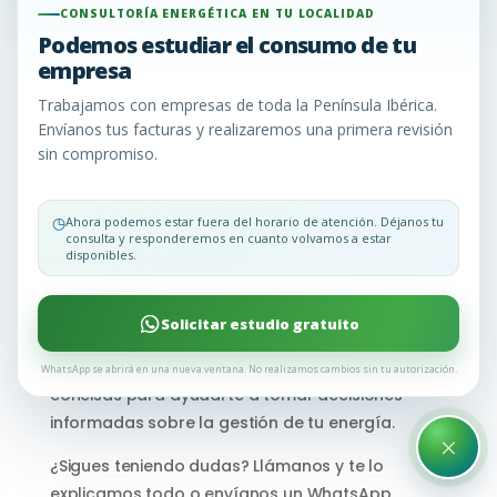
CONSULTORÍA ENERGÉTICA EN TU LOCALIDAD
Podemos estudiar el consumo de tu
empresa
F.A.Q Preguntas
Trabajamos con empresas de toda la Península Ibérica.
Envíanos tus facturas y realizaremos una primera revisión
Frecuentes
sin compromiso.
◷
Ahora podemos estar fuera del horario de atención. Déjanos tu
En Consultoría Energética EU, entendemos que la
consulta y responderemos en cuanto volvamos a estar
consultoría energética puede generar una serie
disponibles.
de dudas. Para aclararlas y brindarte la
información que necesitas, hemos recopilado las
Solicitar estudio gratuito
preguntas más comunes que nuestros clientes
nos hacen. Aquí encontrarás respuestas claras y
WhatsApp se abrirá en una nueva ventana. No realizamos cambios sin tu autorización.
concisas para ayudarte a tomar decisiones
informadas sobre la gestión de tu energía.
×
¿Sigues teniendo dudas? Llámanos y te lo
explicamos todo o envíanos un WhatsApp