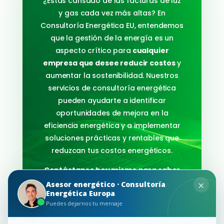
¿Estás cansado de las facturas de luz
y gas cada vez más altas? En
Consultoría Energética EU, entendemos
que la gestión de la energía es un
aspecto crítico para
cualquier
empresa que desee reducir costos
y
aumentar la sostenibilidad. Nuestros
servicios de consultoría energética
pueden ayudarte a identificar
oportunidades de mejora en la
eficiencia energética y a implementar
soluciones prácticas y rentables que
reduzcan tus costos energéticos.
Contáctanos hoy mismo para saber
×
cómo podemos ayudarte a ahorrar
Asesor energético · Consultoría
Energética Europa
en tu factura de luz y gas.
Puedes dejarnos tu mensaje