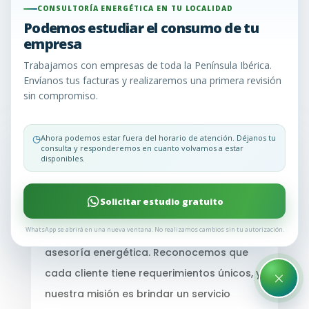
información que necesitas, hemos recopilado las
CONSULTORÍA ENERGÉTICA EN TU LOCALIDAD
preguntas más comunes que nuestros clientes
Podemos estudiar el consumo de tu
nos hacen. Aquí encontrarás respuestas claras y
empresa
concisas para ayudarte a tomar decisiones
Trabajamos con empresas de toda la Península Ibérica.
informadas sobre la gestión de tu energía.
Envíanos tus facturas y realizaremos una primera revisión
sin compromiso.
¿Sigues teniendo dudas? Llámanos y te lo
explicamos todo o envíanos un WhatsApp
◷
Ahora podemos estar fuera del horario de atención. Déjanos tu
consulta y responderemos en cuanto volvamos a estar
disponibles.
¿Implican costos los estudios que
realizamos?
Solicitar estudio gratuito
No
, en Consultoría Energética EU, no te
WhatsApp se abrirá en una nueva ventana. No realizamos cambios sin tu autorización.
cobramos por nuestros servicios de
asesoría energética. Reconocemos que
×
cada cliente tiene requerimientos únicos, y
nuestra misión es brindar un servicio