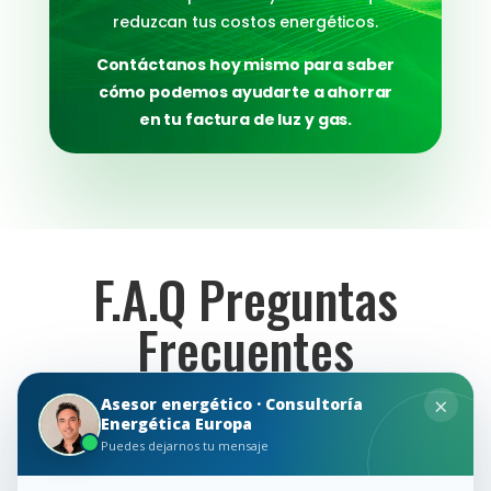
reduzcan tus costos energéticos.
Contáctanos hoy mismo para saber
cómo podemos ayudarte a ahorrar
en tu factura de luz y gas.
F.A.Q Preguntas
Frecuentes
×
Asesor energético · Consultoría
En Consultoría Energética EU, entendemos que la
Energética Europa
consultoría energética puede generar una serie
Puedes dejarnos tu mensaje
de dudas. Para aclararlas y brindarte la