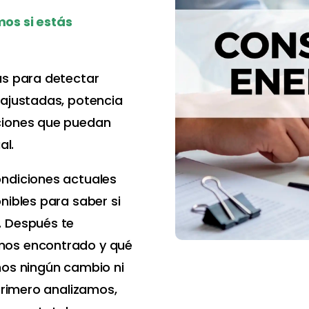
not
os si estás
as para detectar
eu.mp4
 ajustadas, potencia
ciones que puedan
al.
ondiciones actuales
nibles para saber si
. Después te
mos encontrado y qué
mos ningún cambio ni
entar o disminuir el volumen.
 Primero analizamos,