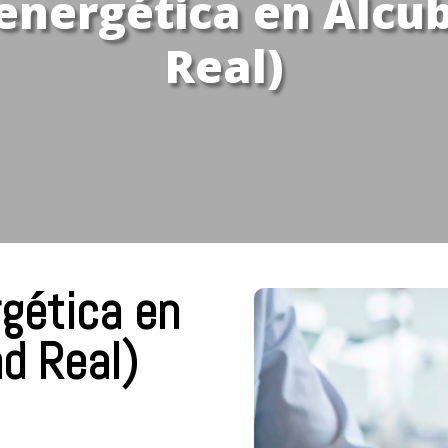
energética en Alcub
Real)
rgética en
ad Real)