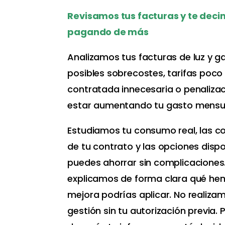
Media error: Format(s) not supported or source(s) 
Revisamos tus facturas y te decim
found
pagando de más
Descargar archivo:
https://consultoriaenergetica.eu/wp-
Analizamos tus facturas de luz y g
content/uploads/2026/04/consultoria_energetica_
posibles sobrecostes, tarifas poco
contratada innecesaria o penaliza
estar aumentando tu gasto mensu
Estudiamos tu consumo real, las c
de tu contrato y las opciones dispo
puedes ahorrar sin complicaciones
00:00
explicamos de forma clara qué he
mejora podrías aplicar. No realiza
Utiliza las teclas de flecha arriba/abajo para aum
gestión sin tu autorización previa.