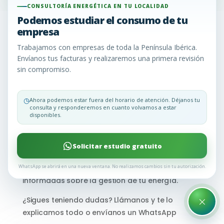
CONSULTORÍA ENERGÉTICA EN TU LOCALIDAD
Podemos estudiar el consumo de tu
empresa
F.A.Q Preguntas
Trabajamos con empresas de toda la Península Ibérica.
Frecuentes
Envíanos tus facturas y realizaremos una primera revisión
sin compromiso.
En Consultoría Energética EU, entendemos que la
◷
Ahora podemos estar fuera del horario de atención. Déjanos tu
consultoría energética puede generar una serie
consulta y responderemos en cuanto volvamos a estar
disponibles.
de dudas. Para aclararlas y brindarte la
información que necesitas, hemos recopilado las
preguntas más comunes que nuestros clientes
Solicitar estudio gratuito
nos hacen. Aquí encontrarás respuestas claras y
WhatsApp se abrirá en una nueva ventana. No realizamos cambios sin tu autorización.
concisas para ayudarte a tomar decisiones
informadas sobre la gestión de tu energía.
×
¿Sigues teniendo dudas? Llámanos y te lo
explicamos todo o envíanos un WhatsApp