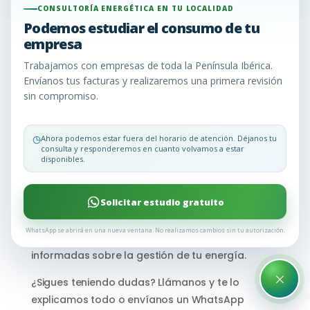
CONSULTORÍA ENERGÉTICA EN TU LOCALIDAD
Podemos estudiar el consumo de tu
empresa
F.A.Q Preguntas
Trabajamos con empresas de toda la Península Ibérica.
Frecuentes
Envíanos tus facturas y realizaremos una primera revisión
sin compromiso.
En Consultoría Energética EU, entendemos que la
◷
Ahora podemos estar fuera del horario de atención. Déjanos tu
consulta y responderemos en cuanto volvamos a estar
consultoría energética puede generar una serie
disponibles.
de dudas. Para aclararlas y brindarte la
información que necesitas, hemos recopilado las
Solicitar estudio gratuito
preguntas más comunes que nuestros clientes
nos hacen. Aquí encontrarás respuestas claras y
WhatsApp se abrirá en una nueva ventana. No realizamos cambios sin tu autorización.
concisas para ayudarte a tomar decisiones
informadas sobre la gestión de tu energía.
×
¿Sigues teniendo dudas? Llámanos y te lo
explicamos todo o envíanos un WhatsApp