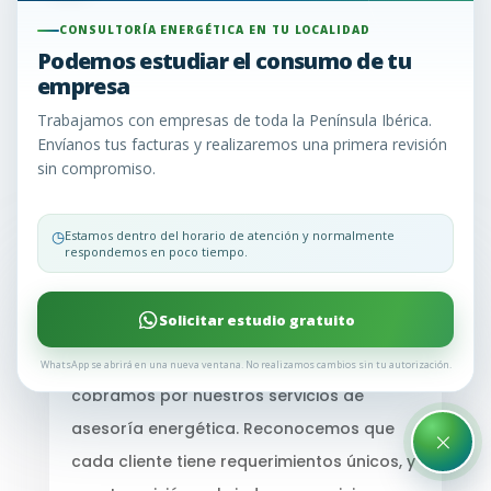
de dudas. Para aclararlas y brindarte la
información que necesitas, hemos recopilado las
CONSULTORÍA ENERGÉTICA EN TU LOCALIDAD
preguntas más comunes que nuestros clientes
Podemos estudiar el consumo de tu
empresa
nos hacen. Aquí encontrarás respuestas claras y
concisas para ayudarte a tomar decisiones
Trabajamos con empresas de toda la Península Ibérica.
informadas sobre la gestión de tu energía.
Envíanos tus facturas y realizaremos una primera revisión
sin compromiso.
¿Sigues teniendo dudas? Llámanos y te lo
explicamos todo o envíanos un WhatsApp
◷
Estamos dentro del horario de atención y normalmente
respondemos en poco tiempo.
¿Implican costos los estudios que
realizamos?
Solicitar estudio gratuito
No
, en Consultoría Energética EU, no te
WhatsApp se abrirá en una nueva ventana. No realizamos cambios sin tu autorización.
cobramos por nuestros servicios de
asesoría energética. Reconocemos que
×
cada cliente tiene requerimientos únicos, y