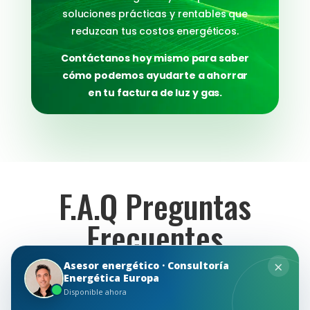
soluciones prácticas y rentables que
reduzcan tus costos energéticos.
Contáctanos hoy mismo para saber
cómo podemos ayudarte a ahorrar
en tu factura de luz y gas.
F.A.Q Preguntas
Frecuentes
×
Asesor energético · Consultoría
En Consultoría Energética EU, entendemos que la
Energética Europa
consultoría energética puede generar una serie
Disponible ahora