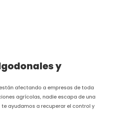
ES
TÚ DECIDES
Tú eliges si aplicamos los
rme
cambios. Sin
compromiso.
Algodonales y
ol están afectando a empresas de toda
aciones agrícolas, nadie escapa de una
 te ayudamos a recuperar el control y