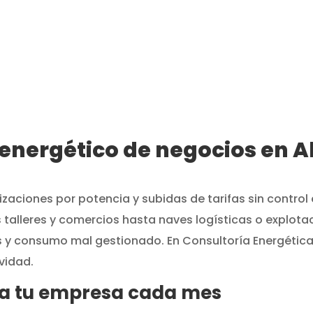
REVISAMOS TU CASO
TE EXPLICAMOS SI PUED
AHORRAR
alizamos tu consumo,
Te enviamos un info
potencia, tarifas y
claro con ahorro
sibles penalizaciones.
estimado.
 energético de negocios en 
zaciones por potencia y subidas de tarifas sin contr
 talleres y comercios hasta naves logísticas o explot
s y consumo mal gestionado. En Consultoría Energética
ividad.
aga tu empresa cada mes