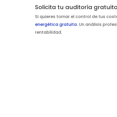
Solicita tu auditoría gratui
Si quieres tomar el control de tus cos
energética gratuita
. Un análisis prof
rentabilidad.
¿Quieres r
costos en su
de la luz 
Envíanos tus últimas facturas