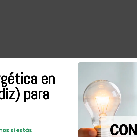
rgética en
diz) para
os si estás