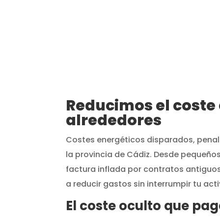
ENVÍANOS TUS FACTURAS
Sube tus últimas facturas
An
de luz o gas de forma
segura.
po
Reducimos el coste
alrededores
Costes energéticos disparados, penali
la provincia de Cádiz. Desde pequeños
factura inflada por contratos antiguo
a reducir gastos sin interrumpir tu act
El coste oculto que p