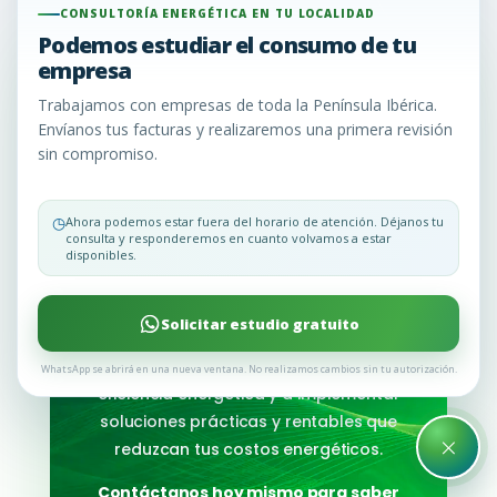
¿Quieres reducir costos en
CONSULTORÍA ENERGÉTICA EN TU LOCALIDAD
Podemos estudiar el consumo de tu
su factura de la luz y gas?
empresa
Trabajamos con empresas de toda la Península Ibérica.
¿Estás cansado de las facturas de luz
Envíanos tus facturas y realizaremos una primera revisión
y gas cada vez más altas? En
sin compromiso.
Consultoría Energética EU, entendemos
que la gestión de la energía es un
◷
Ahora podemos estar fuera del horario de atención. Déjanos tu
aspecto crítico para
cualquier
consulta y responderemos en cuanto volvamos a estar
empresa que desee reducir costos
y
disponibles.
aumentar la sostenibilidad. Nuestros
servicios de consultoría energética
Solicitar estudio gratuito
pueden ayudarte a identificar
oportunidades de mejora en la
WhatsApp se abrirá en una nueva ventana. No realizamos cambios sin tu autorización.
eficiencia energética y a implementar
soluciones prácticas y rentables que
×
reduzcan tus costos energéticos.
Contáctanos hoy mismo para saber