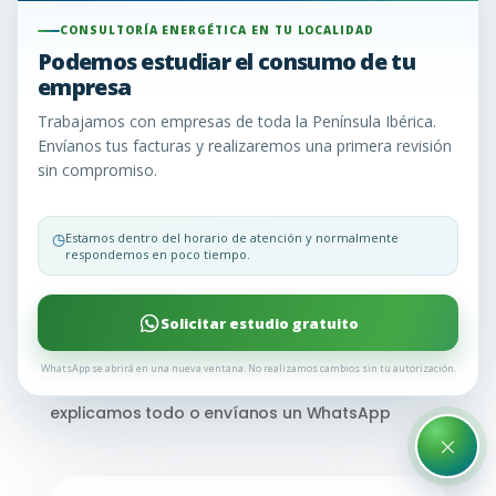
F.A.Q Preguntas
CONSULTORÍA ENERGÉTICA EN TU LOCALIDAD
Podemos estudiar el consumo de tu
Frecuentes
empresa
Trabajamos con empresas de toda la Península Ibérica.
Envíanos tus facturas y realizaremos una primera revisión
En Consultoría Energética EU, entendemos que la
sin compromiso.
consultoría energética puede generar una serie
de dudas. Para aclararlas y brindarte la
información que necesitas, hemos recopilado las
◷
Estamos dentro del horario de atención y normalmente
respondemos en poco tiempo.
preguntas más comunes que nuestros clientes
nos hacen. Aquí encontrarás respuestas claras y
concisas para ayudarte a tomar decisiones
Solicitar estudio gratuito
informadas sobre la gestión de tu energía.
WhatsApp se abrirá en una nueva ventana. No realizamos cambios sin tu autorización.
¿Sigues teniendo dudas? Llámanos y te lo
explicamos todo o envíanos un WhatsApp
×