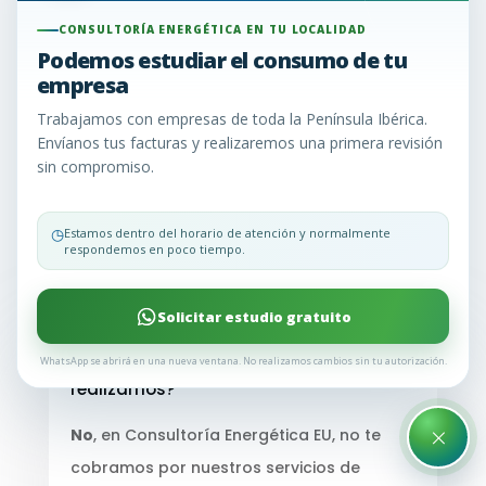
En Consultoría Energética EU, entendemos que la
CONSULTORÍA ENERGÉTICA EN TU LOCALIDAD
consultoría energética puede generar una serie
Podemos estudiar el consumo de tu
de dudas. Para aclararlas y brindarte la
empresa
información que necesitas, hemos recopilado las
Trabajamos con empresas de toda la Península Ibérica.
preguntas más comunes que nuestros clientes
Envíanos tus facturas y realizaremos una primera revisión
nos hacen. Aquí encontrarás respuestas claras y
sin compromiso.
concisas para ayudarte a tomar decisiones
informadas sobre la gestión de tu energía.
◷
Estamos dentro del horario de atención y normalmente
respondemos en poco tiempo.
¿Sigues teniendo dudas? Llámanos y te lo
explicamos todo o envíanos un WhatsApp
Solicitar estudio gratuito
WhatsApp se abrirá en una nueva ventana. No realizamos cambios sin tu autorización.
¿Implican costos los estudios que
realizamos?
×
No
, en Consultoría Energética EU, no te
cobramos por nuestros servicios de