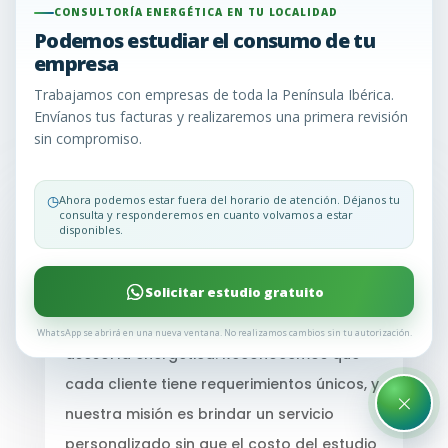
preguntas más comunes que nuestros clientes
CONSULTORÍA ENERGÉTICA EN TU LOCALIDAD
Podemos estudiar el consumo de tu
nos hacen. Aquí encontrarás respuestas claras y
empresa
concisas para ayudarte a tomar decisiones
informadas sobre la gestión de tu energía.
Trabajamos con empresas de toda la Península Ibérica.
Envíanos tus facturas y realizaremos una primera revisión
¿Sigues teniendo dudas? Llámanos y te lo
sin compromiso.
explicamos todo o envíanos un WhatsApp
◷
Ahora podemos estar fuera del horario de atención. Déjanos tu
consulta y responderemos en cuanto volvamos a estar
disponibles.
¿Implican costos los estudios que
realizamos?
Solicitar estudio gratuito
No
, en Consultoría Energética EU, no te
cobramos por nuestros servicios de
WhatsApp se abrirá en una nueva ventana. No realizamos cambios sin tu autorización.
asesoría energética. Reconocemos que
cada cliente tiene requerimientos únicos, y
×
nuestra misión es brindar un servicio
personalizado sin que el costo del estudio