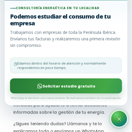
CONSULTORÍA ENERGÉTICA EN TU LOCALIDAD
Podemos estudiar el consumo de tu
empresa
F.A.Q Preguntas
Trabajamos con empresas de toda la Península Ibérica.
Frecuentes
Envíanos tus facturas y realizaremos una primera revisión
sin compromiso.
En Consultoría Energética EU, entendemos que la
◷
Estamos dentro del horario de atención y normalmente
consultoría energética puede generar una serie
respondemos en poco tiempo.
de dudas. Para aclararlas y brindarte la
información que necesitas, hemos recopilado las
Solicitar estudio gratuito
preguntas más comunes que nuestros clientes
nos hacen. Aquí encontrarás respuestas claras y
WhatsApp se abrirá en una nueva ventana. No realizamos cambios sin tu autorización.
concisas para ayudarte a tomar decisiones
informadas sobre la gestión de tu energía.
×
¿Sigues teniendo dudas? Llámanos y te lo
explicamos todo o envíanos un WhatsApp