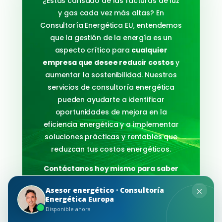
¿Estás cansado de las facturas de luz
y gas cada vez más altas? En
Consultoría Energética EU, entendemos
que la gestión de la energía es un
aspecto crítico para
cualquier
empresa que desee reducir costos
y
aumentar la sostenibilidad. Nuestros
servicios de consultoría energética
pueden ayudarte a identificar
oportunidades de mejora en la
eficiencia energética y a implementar
soluciones prácticas y rentables que
reduzcan tus costos energéticos.
Contáctanos hoy mismo para saber
cómo podemos ayudarte a ahorrar
×
Asesor energético · Consultoría
en tu factura de luz y gas.
Energética Europa
Disponible ahora