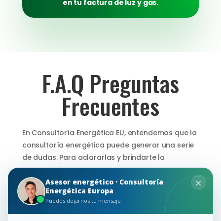
en tu factura de luz y gas.
F.A.Q Preguntas
Frecuentes
En Consultoría Energética EU, entendemos que la
consultoría energética puede generar una serie
de dudas. Para aclararlas y brindarte la
información que necesitas, hemos recopilado las
×
Asesor energético · Consultoría
preguntas más comunes que nuestros clientes
Energética Europa
nos hacen. Aquí encontrarás respuestas claras y
Puedes dejarnos tu mensaje
concisas para ayudarte a tomar decisiones
informadas sobre la gestión de tu energía.