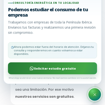
CONSULTORÍA ENERGÉTICA EN TU LOCALIDAD
¿Sigues teniendo dudas? Llámanos y te lo
Podemos estudiar el consumo de tu
empresa
explicamos todo o envíanos un WhatsApp
Trabajamos con empresas de toda la Península Ibérica.
Envíanos tus facturas y realizaremos una primera revisión
sin compromiso.
¿Implican costos los estudios que
realizamos?
◷
Ahora podemos estar fuera del horario de atención. Déjanos tu
No
, en Consultoría Energética EU, no te
consulta y responderemos en cuanto volvamos a estar
disponibles.
cobramos por nuestros servicios de
asesoría energética. Reconocemos que
cada cliente tiene requerimientos únicos, y
Solicitar estudio gratuito
nuestra misión es brindar un servicio
WhatsApp se abrirá en una nueva ventana. No realizamos cambios sin tu autorización.
personalizado sin que el costo del estudio
sea una limitación. Por ese motivo
×
nuestros servicios son gratuitos
.