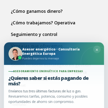
¿Cómo ganamos dinero?
¿Cómo trabajamos? Operativa
Seguimiento y control
Ventajas que ofrecemos
×
Asesor energético · Consultoría
Contacto:
Energética Europa
Puedes dejarnos tu mensaje
Somos tu socio estratégico en gestión
ASESORAMIENTO ENERGÉTICO PARA EMPRESAS
energética con cobertura en
toda la
¿Quieres saber si estás pagando de
Península Ibérica.
más?
Vía email:
Envíanos tus tres últimas facturas de luz o gas.
contacto@consultoriaenergetica.eu
Revisaremos tarifas, potencia, consumo y posibles
oportunidades de ahorro sin compromiso.
Teléfono: