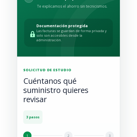
Te explicamos el ahorro sin tecnicismos.
Documentación protegida
Las facturas se guardan de forma privada y
solo son accesibles desde la
administración.
SOLICITUD DE ESTUDIO
Cuéntanos qué
suministro quieres
revisar
3 pasos
1
2
3