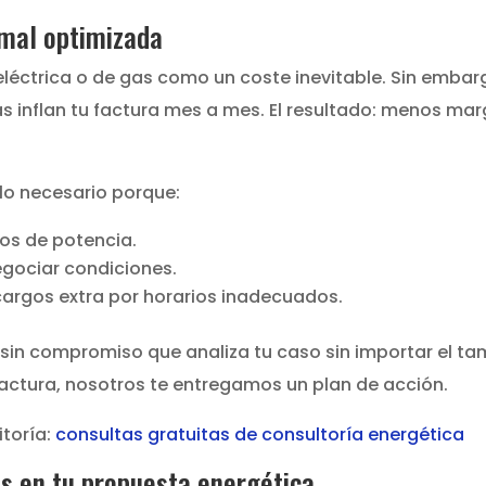
 mal optimizada
ctrica o de gas como un coste inevitable. Sin embargo
s inflan tu factura mes a mes. El resultado: menos marg
lo necesario porque:
os de potencia.
egociar condiciones.
cargos extra por horarios inadecuados.
 y sin compromiso que analiza tu caso sin importar el t
a factura, nosotros te entregamos un plan de acción.
itoría:
consultas gratuitas de consultoría energética
s en tu propuesta energética