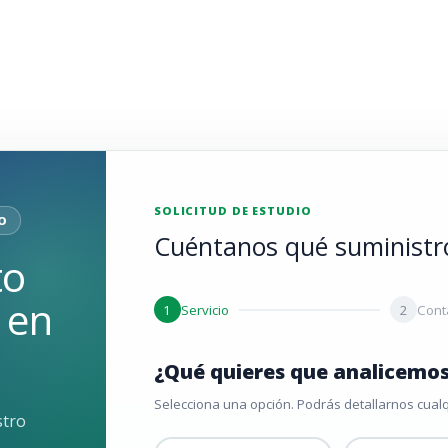
SOLICITUD DE ESTUDIO
O
Cuéntanos qué suministro
to
 en
1
Servicio
2
Cont
¿Qué quieres que analicemo
Selecciona una opción. Podrás detallarnos cualq
stro