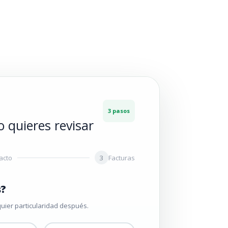
nuevo contrato.
3 pasos
 quieres revisar
acto
3
Facturas
s?
uier particularidad después.