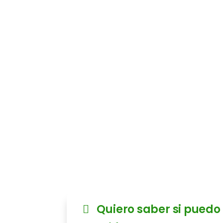
costos en su
de la luz 
Envíanos tus últimas facturas
estudio gratuito para detecta
ahorros.
✅ Sin compromiso ✅ Sin cambi
autorización
Quiero saber si puedo