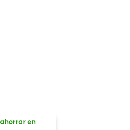
 factura
y gas?
 y realizaremos un
r posibles
os sin tu
 ahorrar en