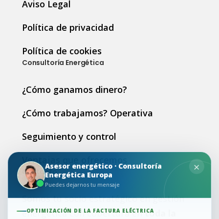
Aviso Legal
Política de privacidad
Política de cookies
Consultoría Energética
¿Cómo ganamos dinero?
¿Cómo trabajamos? Operativa
Seguimiento y control
Ventajas que ofrecemos
×
Asesor energético · Consultoría
Contacto:
Energética Europa
Puedes dejarnos tu mensaje
Somos tu socio estratégico en gestión
OPTIMIZACIÓN DE LA FACTURA ELÉCTRICA
energética con cobertura en
toda la