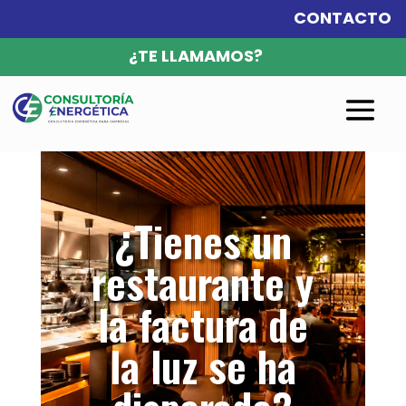
CONTACTO
¿TE LLAMAMOS?
¿Tienes un
restaurante y
la factura de
la luz se ha