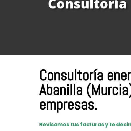
Consultoría 
Consultoría ene
Abanilla (Murcia
empresas.
Revisamos tus facturas y te decim