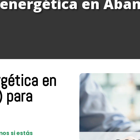
energética en Aban
rgética en
) para
os si estás