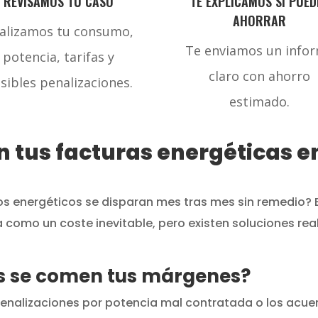
REVISAMOS TU CASO
TE EXPLICAMOS SI PUED
AHORRAR
alizamos tu consumo,
Te enviamos un info
potencia, tarifas y
claro con ahorro
sibles penalizaciones.
estimado.
 tus facturas energéticas e
s energéticos se disparan mes tras mes sin remedio? E
omo un coste inevitable, pero existen soluciones rea
os se comen tus márgenes?
s penalizaciones por potencia mal contratada o los acu