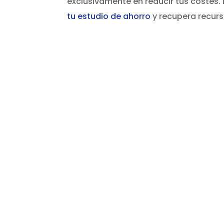
exclusivamente en reducir tus costes.
tu estudio de ahorro
y recupera recurs
¿Quieres r
costos en su
de la luz 
Envíanos tus últimas facturas
estudio gratuito para detecta
ahorros.