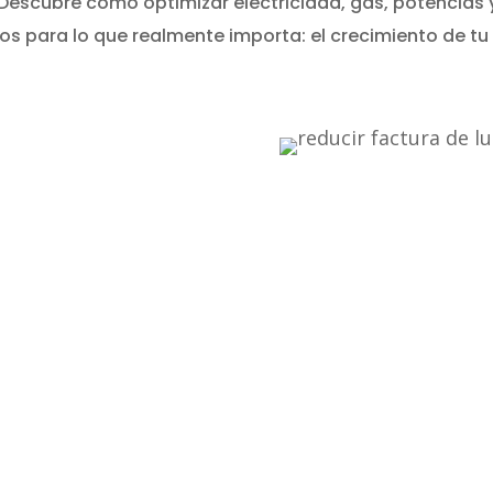
 Descubre cómo optimizar electricidad, gas, potencias 
os para lo que realmente importa: el crecimiento de tu
educir
 factura
y gas?
 y realizaremos un
r posibles