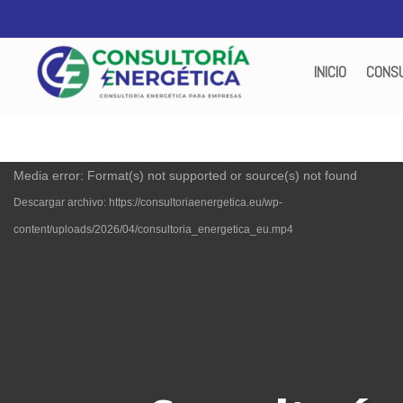
INICIO
CONSU
Reproductor
Media error: Format(s) not supported or source(s) not found
de
Descargar archivo: https://consultoriaenergetica.eu/wp-
vídeo
content/uploads/2026/04/consultoria_energetica_eu.mp4