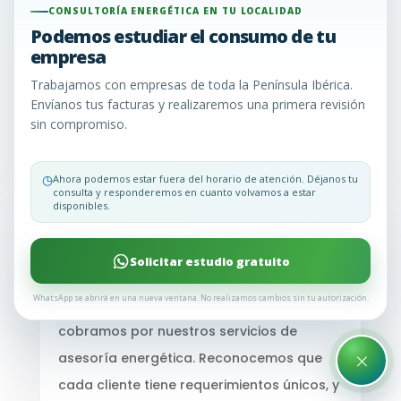
de dudas. Para aclararlas y brindarte la
CONSULTORÍA ENERGÉTICA EN TU LOCALIDAD
información que necesitas, hemos recopilado las
Podemos estudiar el consumo de tu
preguntas más comunes que nuestros clientes
empresa
nos hacen. Aquí encontrarás respuestas claras y
Trabajamos con empresas de toda la Península Ibérica.
concisas para ayudarte a tomar decisiones
Envíanos tus facturas y realizaremos una primera revisión
informadas sobre la gestión de tu energía.
sin compromiso.
¿Sigues teniendo dudas? Llámanos y te lo
explicamos todo o envíanos un WhatsApp
◷
Ahora podemos estar fuera del horario de atención. Déjanos tu
consulta y responderemos en cuanto volvamos a estar
disponibles.
¿Implican costos los estudios que
Solicitar estudio gratuito
realizamos?
WhatsApp se abrirá en una nueva ventana. No realizamos cambios sin tu autorización.
No
, en Consultoría Energética EU, no te
cobramos por nuestros servicios de
×
asesoría energética. Reconocemos que
cada cliente tiene requerimientos únicos, y