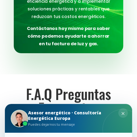
eficiencia energética y a implementar
soluciones prácticas y rentables que
reduzcan tus costos energéticos.
Contáctanos hoy mismo para saber
cómo podemos ayudarte a ahorrar
en tu factura de luz y gas.
F.A.Q Preguntas
Frecuentes
×
Asesor energético · Consultoría
Energética Europa
En Consultoría Energética EU, entendemos que la
Puedes dejarnos tu mensaje
consultoría energética puede generar una serie