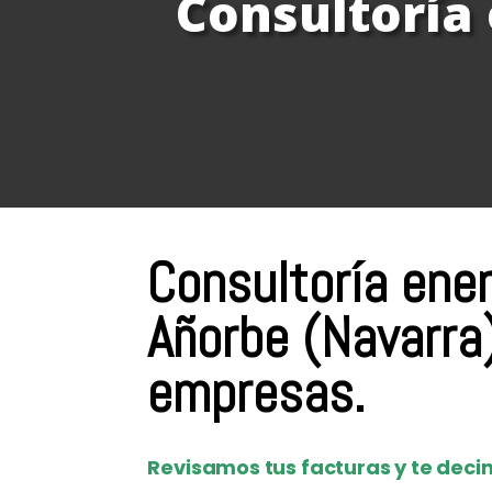
Consultoría
Consultoría ene
Añorbe (Navarra
empresas.
Revisamos tus facturas y te decim