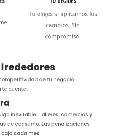
ES
TÚ DECIDES
Tú eliges si aplicamos los
rme
cambios. Sin
compromiso.
alrededores
competitividad de tu negocio.
rte cuenta.
rra
go inevitable. Talleres, comercios y
rvas de consumo. Las penalizaciones
u caja cada mes.