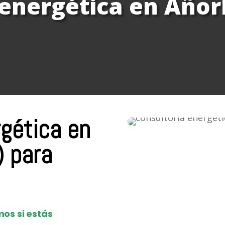
 energética en Añor
rgética en
) para
os si estás