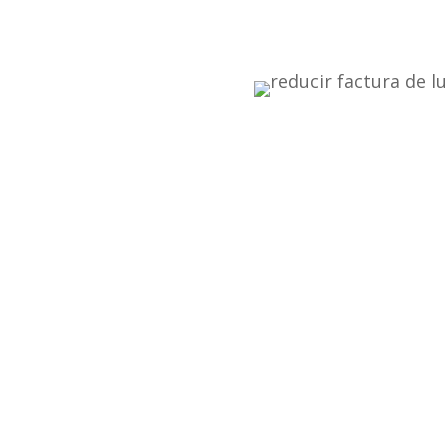
educir
 factura
y gas?
 y realizaremos un
r posibles
os sin tu