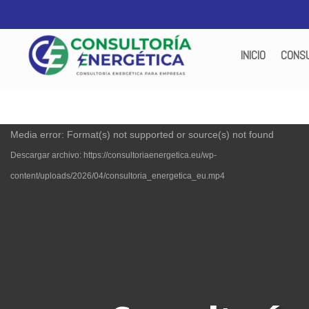
INICIO
CONSU
Reproductor
Media error: Format(s) not supported or source(s) not found
de
Descargar archivo: https://consultoriaenergetica.eu/wp-
vídeo
content/uploads/2026/04/consultoria_energetica_eu.mp4