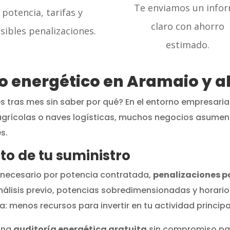
Te enviamos un info
potencia, tarifas y
claro con ahorro
sibles penalizaciones.
estimado.
to energético en Aramaio y 
s tras mes sin saber por qué? En el entorno empresaria
grícolas o naves logísticas, muchos negocios asumen 
s.
to de tu suministro
 necesario por potencia contratada,
penalizaciones p
nálisis previo, potencias sobredimensionadas y horario
: menos recursos para invertir en tu actividad principal
una
auditoría energética gratuita
sin compromiso pa