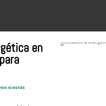
rgética en
 para
os si estás