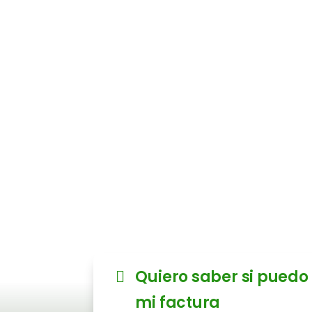
costos en su
de la luz 
Envíanos tus últimas facturas
estudio gratuito para detecta
ahorros.
✅ Sin compromiso ✅ Sin cambi
autorización
Quiero saber si puedo
mi factura