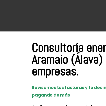
Consultoría ene
Aramaio (Álava)
empresas.
Revisamos tus facturas y te decim
pagando de más