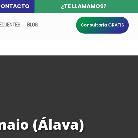
CONTACTO
¿TE LLAMAMOS?
ECUENTES
BLOG
Consultoría GRATIS
maio (Álava)