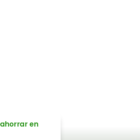
 factura
y gas?
 y realizaremos un
r posibles
os sin tu
 ahorrar en